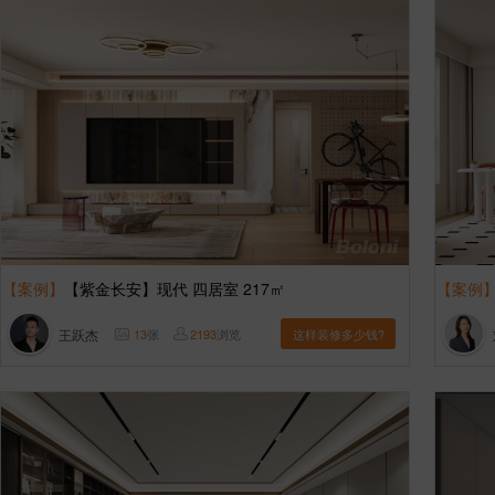
【案例】
【紫金长安】现代 四居室 217㎡
【案例
王跃杰
13
张
2193
浏览
这样装修多少钱?