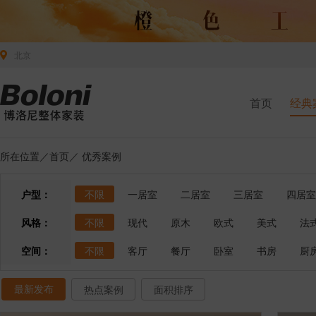
北京
首页
经典
所在位置／
首页
／
优秀案例
户型：
不限
一居室
二居室
三居室
四居室
风格：
不限
现代
原木
欧式
美式
法
空间：
不限
客厅
餐厅
卧室
书房
厨
最新发布
热点案例
面积排序