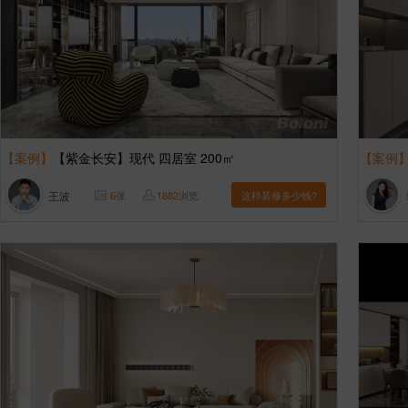
【案例】
【紫金长安】现代 四居室 200㎡
【案例
王波
6
张
1882
浏览
这样装修多少钱?