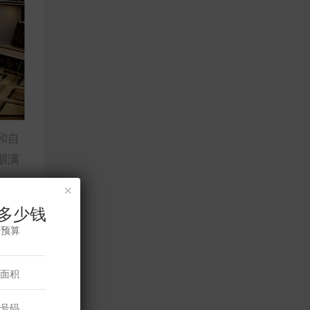
和自
朋满
×
多少钱
修预算