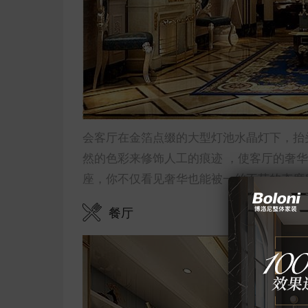
会客厅在金箔点缀的大型灯池水晶灯下，抬
然的色彩来修饰人工的痕迹 ，使客厅的奢
座，你不仅看见奢华也能被一丝不苟的态度
餐厅