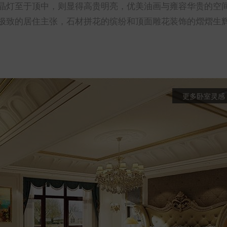
晶灯至于顶中，则显得高贵明亮，优美油画与雍容华贵的空
极致的居住主张，石材拼花的缤纷和顶面雕花装饰的熠熠生
更多卧室灵感