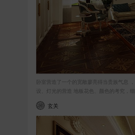
卧室营造了一个的宽敞廖亮得当贵族气息 
设、灯光的营造 地板花色、颜色的考究，
玄关