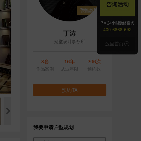
400-6868-692
丁涛
别墅设计事务所
8套
16年
206次
作品案例
从业年限
预约数
预约TA
我要申请户型规划