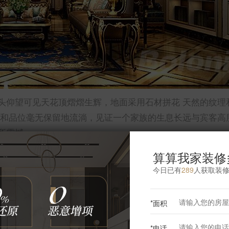
头仰望可见天花顶熠熠生辉，地面采用石材拼花 天然的纹理
华和品位毫无保留地流淌，见证一个家族的生息长远与宾客高
所震撼。
算算我家装修
今日已有
289
人获取装
更多餐厅灵感
*面积
*电话