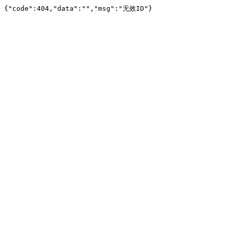
{"code":404,"data":"","msg":"无效ID"}