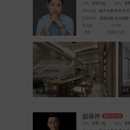
店面
京西九处
级别
首
擅长风格
现代 古典 欧式 中式
最新案例
观承别墅
光大西园
案例数
浏览数
33
698156
7张
6张
赵保祚
店面
京西一处
级别
首