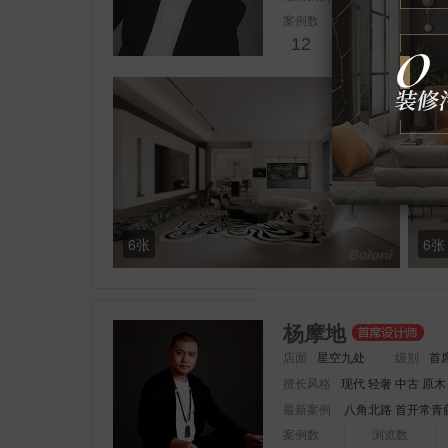
案例数
浏览数
12
15085
6张
6张
杨摩地
店面
星空九处
级别
首
擅长风格
现代 轻奢 中古 原木
最新案例
八角北路
首开常青
案例数
浏览数