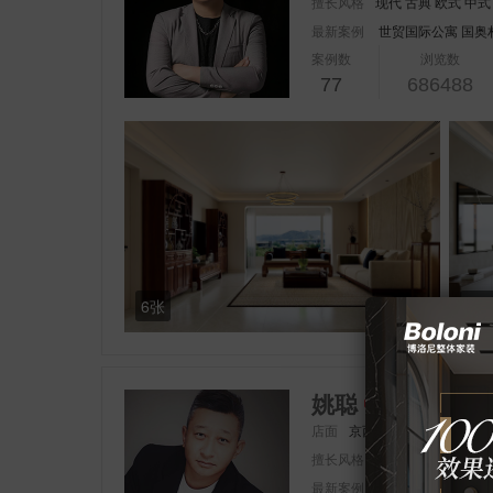
擅长风格
现代 古典 欧式 中式
最新案例
世贸国际公寓
国奥
案例数
浏览数
77
686488
6张
6张
姚聪
店面
京西二处
级别
首
擅长风格
现代 古典 欧式 中式
最新案例
华龙in巷
万润家园