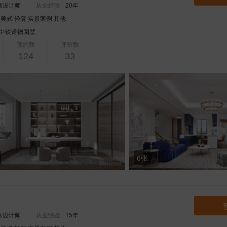
席设计师
从业经验
20年
 美式 轻奢 实景案例 其他
中铁诺德阅墅
预约数
评价数
124
33
6张
席设计师
从业经验
15年