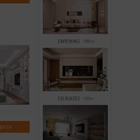
【御墅林枫】 150㎡
【裕龙家园】 125㎡
预约TA