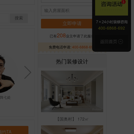
400-6868-692
208
已有
业主申请了此服务
免费电话申请:
400-6868-692
热门装修设计
矩阵七处
贾朋·京北二处
张林·矩阵五处
【国奥村】 172㎡
预约TA