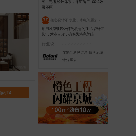
图，完 整设计体系，保证施工100%效
果还原
担心设计不专业，水电问题多？
采用以家装设计师为核心的“1+N设计团
队”，术业专攻，确保风格完美统一
行业说
在米兰遇见诗意 博洛尼设
计分享会
预约TA