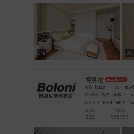
6张
6张
博洛尼
店面
旗舰店
级别
首席
擅长风格
现代 古典 欧式 中式
最新案例
格拉斯
燕西华府
清
案例数
浏览数
935
558383