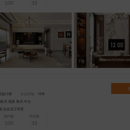
100
33
7张
席设计师
从业经验
10年
 欧式 混搭 美式 中古
城
合生滨江帝景
预约数
评价数
100
33