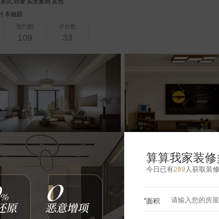
 美式 轻奢 实景案例 其他
村
丰融园
预约数
评价数
109
33
6张
算算我家装修
今日已有
289
人获取装
席设计师
从业经验
17年
*面积
 美式 轻奢 实景案例 其他
中海寰宇