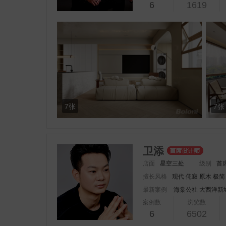
6
1619
7张
7张
卫添
店面
星空三处
级别
首
擅长风格
现代 侘寂 原木 极简
最新案例
海棠公社
大西洋新
案例数
浏览数
6
6502