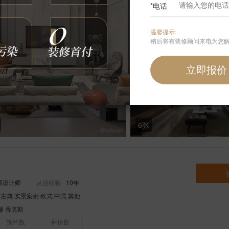
*电话
预约数
评价数
100
33
温馨提示:
稍后将有装修顾问来电为您
6张
席设计师
从业经验
10年
 古典 实景案例 欧式 中式 其他
藤
香克斯
预约数
评价数