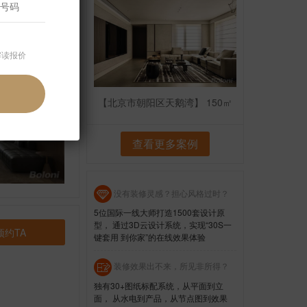
解读报价
【北京市朝阳区天鹅湾】 150㎡
查看更多案例
没有装修灵感？担心风格过时？
5位国际一线大师打造1500套设计原
型， 通过3D云设计系统，实现“30S一
预约TA
键套用 到你家”的在线效果体验
装修效果出不来，所见非所得？
独有30+图纸标配系统，从平面到立
面， 从水电到产品，从节点图到效果