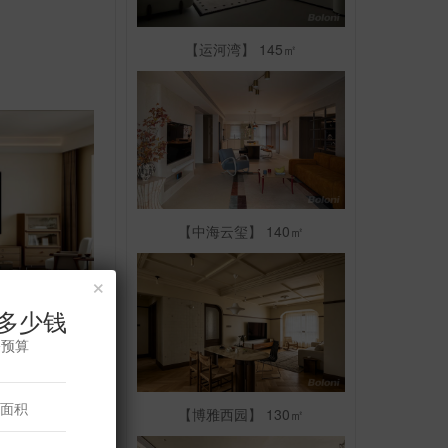
【运河湾】 145㎡
【中海云玺】 140㎡
×
多少钱
修预算
预约TA
【博雅西园】 130㎡