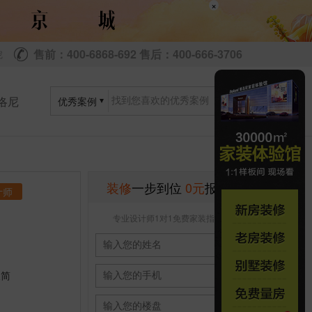
×
售前：400-6868-692 售后：400-666-3706
尼
洛尼
优秀案例
装修
一步到位
0元
报价
计师
专业设计师1对1免费家装指导
极简