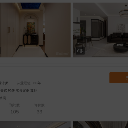
6张
设计师
从业经验
30年
 美式 轻奢 实景案例 其他
水湾
预约数
评价数
105
33