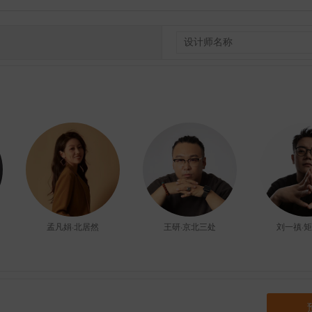
孟凡娟·北居然
王研·京北三处
刘一禛·