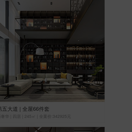
第五大道 | 全屋66件套
奢华 | 四居 | 245㎡ | 全案价:342925元