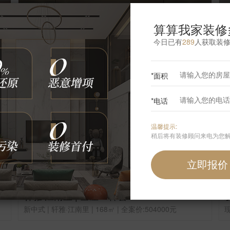
算算我家装修
今日已有
289
人获取装
*面积
*电话
温馨提示:
稍后将有装修顾问来电为您
轩雅·江南里 | 全屋30件套
新中式 | 轩雅·江南里 | 168㎡ | 全案价:504000元
现