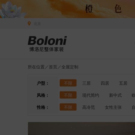
北京
所在位置／
首页
／全屋定制
户型：
不限
三居
四居
五居
风格：
不限
现代简约
新中式
性格：
不限
高冷范
女性主张