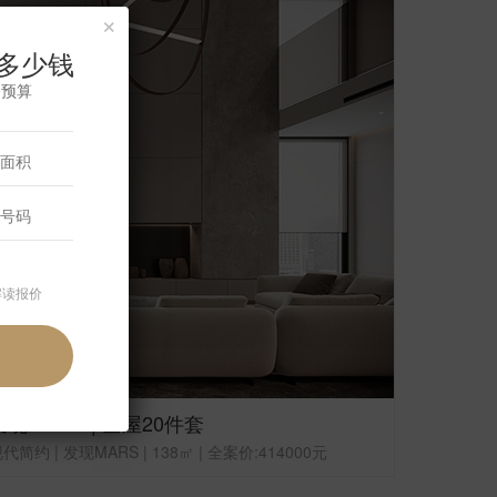
×
多少钱
修预算
解读报价
发现MARS | 全屋20件套
代简约 | 发现MARS | 138㎡ | 全案价:414000元