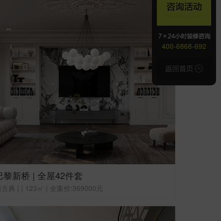
400-6868-692
巴黎新桥 | 全屋42件套
古典 | | 123㎡ | 全案价:369000元