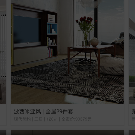
波西米亚风 | 全屋29件套
现代简约 | 三居 | 120㎡ | 全案价:99379元
新