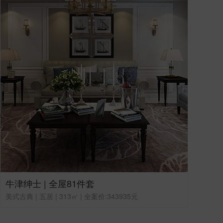
牛津绅士 | 全屋81件套
美式古典 | 五居 | 313㎡ | 全案价:343935元