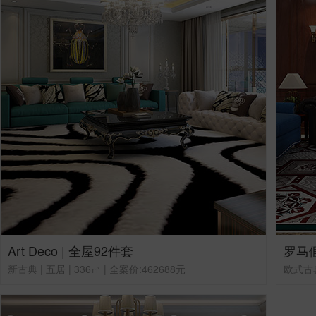
Art Deco | 全屋92件套
罗马假
新古典 | 五居 | 336㎡ | 全案价:462688元
欧式古典 