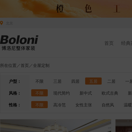
北京
首页
经典
所在位置／
首页
／全屋定制
户型：
不限
三居
四居
五居
二居
一
风格：
不限
现代简约
新中式
欧式古典
新
性格：
不限
高冷范
女性主张
自然风
温暖