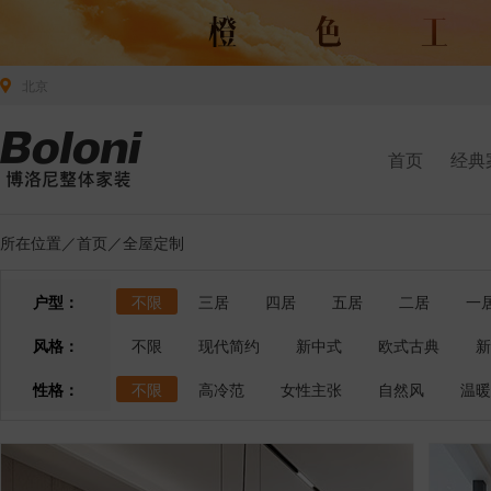
北京
首页
经典
所在位置／
首页
／全屋定制
户型：
不限
三居
四居
五居
二居
一
风格：
不限
现代简约
新中式
欧式古典
新
性格：
不限
高冷范
女性主张
自然风
温暖