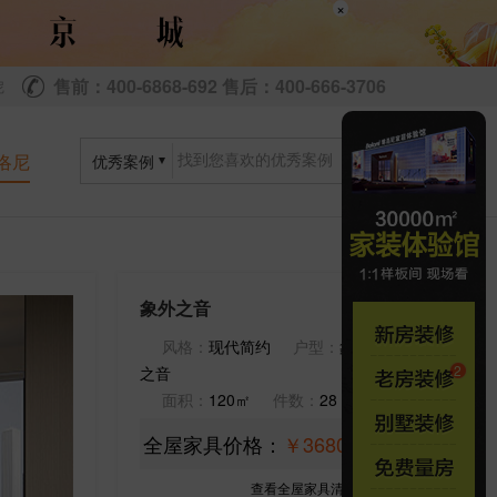
×
售前：400-6868-692 售后：400-666-3706
尼
洛尼
优秀案例
象外之音
风格：
现代简约
户型：
象外
之音
面积：
120㎡
件数：
28
全屋家具价格：
￥368000
查看全屋家具清单>>