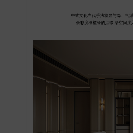
中式文化当代手法将显与隐、气派
低彩度橄榄绿的点缀,给空间注