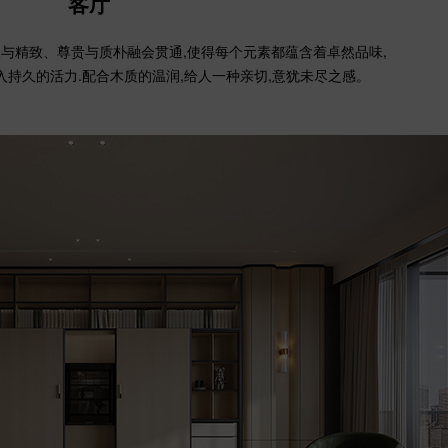
客厅
与精致、尊贵与质朴融会贯通,使得每个元素都蕴含着卓然品味,
入持久的活力.配合木质的温润,给人一种亲切,意犹未尽之感。