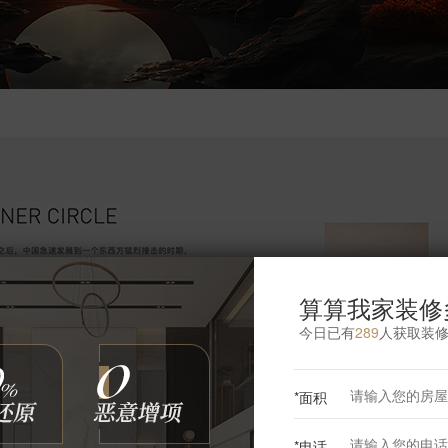
算算我家装修
今日已有
289
人获取装
*面积
*电话