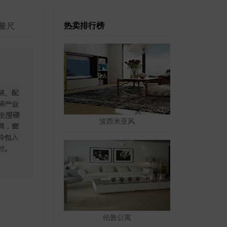
热卖排行榜
量尺
波西米亚风
伦敦公寓