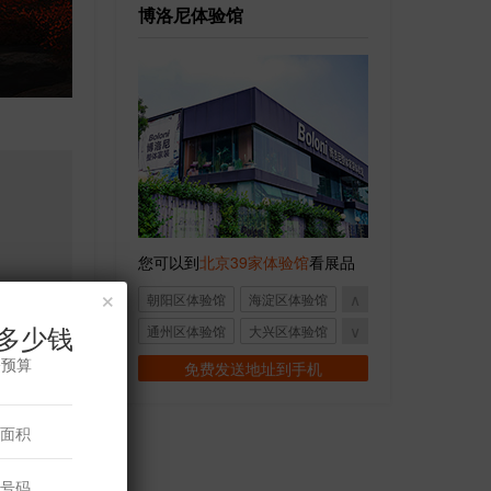
博洛尼体验馆
您可以到
北京39家体验馆
看展品
×
∧
朝阳区体验馆
海淀区体验馆
多少钱
∨
通州区体验馆
大兴区体验馆
修预算
房山区体验馆
顺义区体验馆
免费发送地址到手机
丰台区体验馆
密云区体验馆
怀柔区体验馆
石景山体验馆