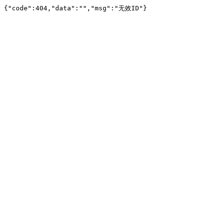
{"code":404,"data":"","msg":"无效ID"}