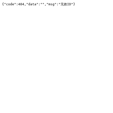
{"code":404,"data":"","msg":"无效ID"}