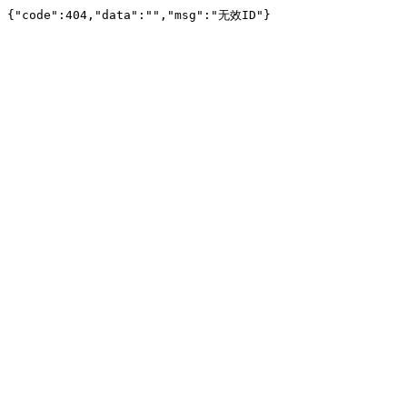
{"code":404,"data":"","msg":"无效ID"}