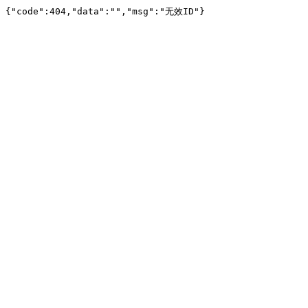
{"code":404,"data":"","msg":"无效ID"}