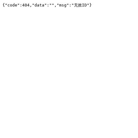
{"code":404,"data":"","msg":"无效ID"}