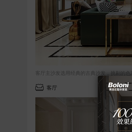
客厅主沙发选用经典的古典沙发，挑剔的色
客厅