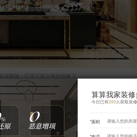
彩与质地，打开了新古典的想象力
算算我家装修
今日已有
289
人获取装
更多客厅灵感
*面积
*电话