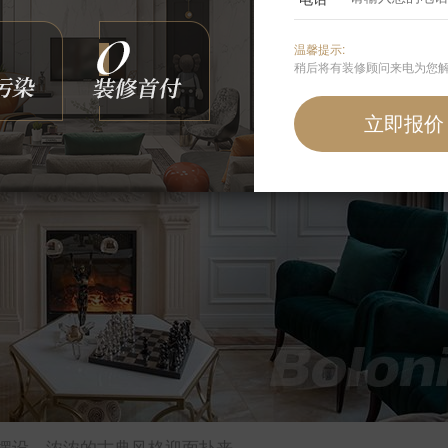
温馨提示:
稍后将有装修顾问来电为您
摆设，浓浓的古典风格迎面扑来。