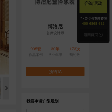
400-6868-692
博洛尼
首席设计师
935套
30年
173次
作品案例
从业年限
预约数
预约TA
我要申请户型规划