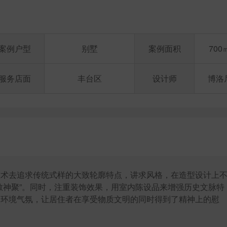
案例户型
别墅
案例面积
700
服务店面
丰台区
设计师
博洛
技术去追求传统式样的大致轮廓特点，讲求风格，在造型设计上
散神聚”。同时，注重装饰效果，用室内陈设品来增强历史文脉特
内环境气氛，让居住者在享受物质文明的同时得到了精神上的慰