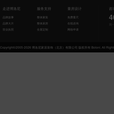
走进博洛尼
服务支持
量房设计
咨
4
品牌故事
整体家装
免费量尺
品牌大片
整体厨房
在线咨询
周
营业执照
全屋定制
网络申请
Copyright©2005-2026 博洛尼家居装饰（北京）有限公司 版权所有 Boloni. All Rights 