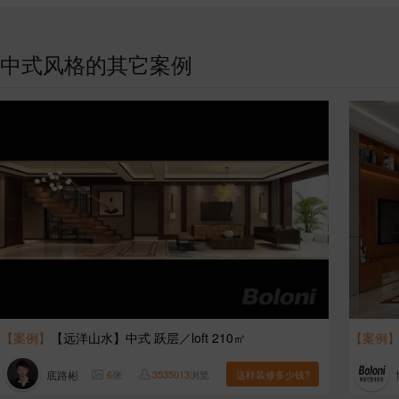
中式风格的其它案例
【案例】
【远洋山水】中式 跃层／loft 210㎡
【案例
底路彬
6
张
3535013
浏览
这样装修多少钱?