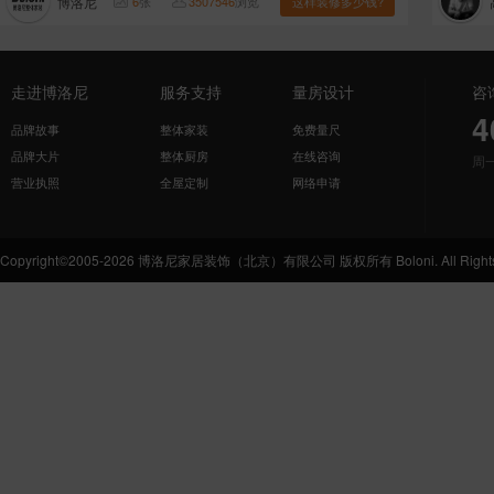
博洛尼
6
张
3507546
浏览
这样装修多少钱?
走进博洛尼
服务支持
量房设计
咨
4
品牌故事
整体家装
免费量尺
品牌大片
整体厨房
在线咨询
周
营业执照
全屋定制
网络申请
Copyright©2005-2026 博洛尼家居装饰（北京）有限公司 版权所有 Boloni. All Rights 