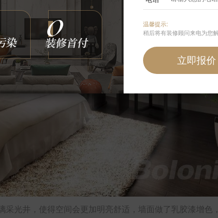
温馨提示:
稍后将有装修顾问来电为您
璃采光井，使得空间会更加明亮舒适，墙面做了乳胶漆增色