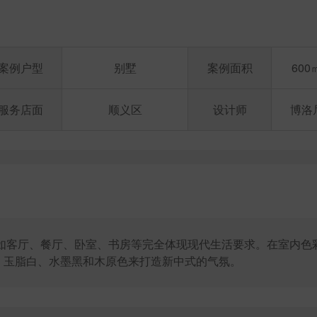
案例户型
别墅
案例面积
600
服务店面
顺义区
设计师
博洛
,如客厅、餐厅、卧室、书房等完全体现现代生活要求。在室内色
、玉脂白、水墨黑和木原色来打造新中式的气氛。