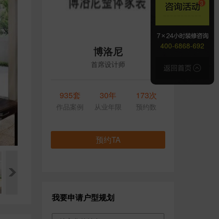
400-6868-692
博洛尼
首席设计师
935套
30年
173次
作品案例
从业年限
预约数
预约TA
我要申请户型规划