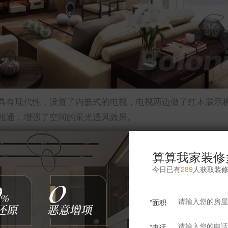
具有现代性，设置了内嵌式的电视，电视两边做了红木展示
相通，增强了空间的采光通风效果。
算算我家装修
今日已有
289
人获取装
更多卧室灵感
*面积
*电话