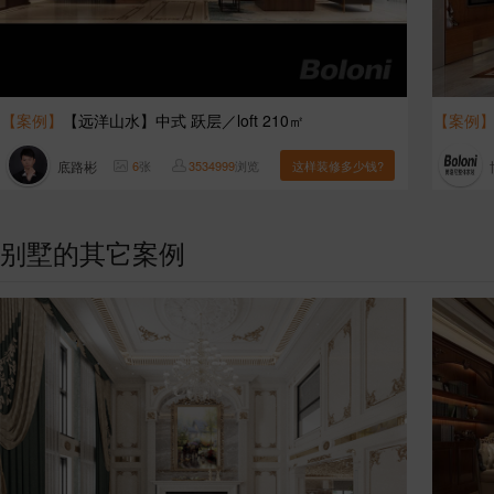
【案例】
【远洋山水】中式 跃层／loft 210㎡
【案例
底路彬
6
张
3534999
浏览
这样装修多少钱?
别墅的其它案例