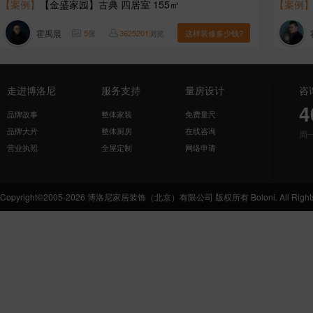
【案例】
【金盛家园】古典 四居室 155㎡
【案例
霍禹晨
5
张
3625201
浏览
这样装修多少钱?
走进博洛尼
服务支持
量房设计
咨
4
品牌故事
整体家装
免费量尺
品牌大片
整体厨房
在线咨询
周
营业执照
全屋定制
网络申请
Copyright©2005-2026 博洛尼家居装饰（北京）有限公司 版权所有 Boloni. All Rights 