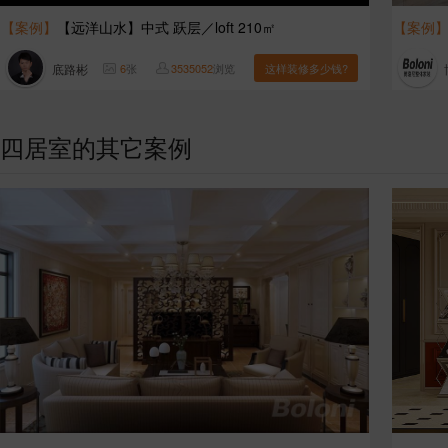
【案例】
【远洋山水】中式 跃层／loft 210㎡
【案例
底路彬
6
张
3535052
浏览
这样装修多少钱?
四居室的其它案例