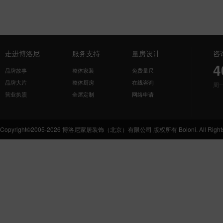
走进博洛尼
服务支持
量房设计
咨
4
品牌故事
整体家装
免费量尺
品牌大片
整体厨房
在线咨询
周
营业执照
全屋定制
网络申请
Copyright©2005-2026 博洛尼家居装饰（北京）有限公司 版权所有 Boloni. All Rights 