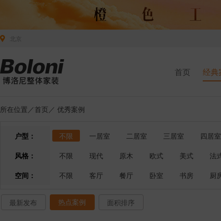
北京
首页
经典
所在位置／
首页
／
优秀案例
户型：
不限
一居室
二居室
三居室
四居室
风格：
不限
现代
原木
欧式
美式
法
空间：
不限
客厅
餐厅
卧室
书房
厨
热点案例
最新发布
面积排序