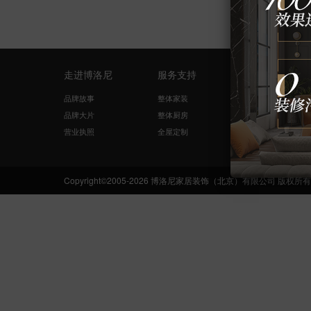
走进博洛尼
服务支持
量房设计
品牌故事
整体家装
免费量尺
品牌大片
整体厨房
在线咨询
营业执照
全屋定制
网络申请
Copyright©2005-2026 博洛尼家居装饰（北京）有限公司 版权所有 Boloni.