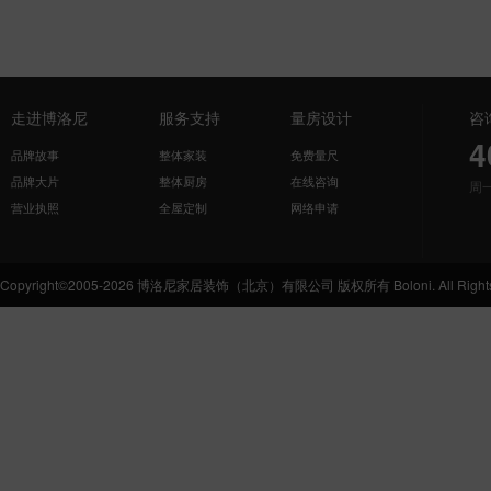
走进博洛尼
服务支持
量房设计
咨
4
品牌故事
整体家装
免费量尺
品牌大片
整体厨房
在线咨询
周
营业执照
全屋定制
网络申请
Copyright©2005-2026 博洛尼家居装饰（北京）有限公司 版权所有 Boloni. All Rights 