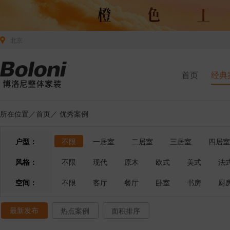
北京
首页
经典
所在位置／
首页
／
优秀案例
户型：
不限
一居室
二居室
三居室
四居室
风格：
不限
现代
原木
欧式
美式
法
空间：
不限
客厅
餐厅
卧室
书房
厨
最新发布
热点案例
面积排序