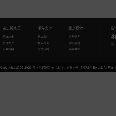
走进博洛尼
服务支持
量房设计
咨
4
品牌故事
整体家装
免费量尺
品牌大片
整体厨房
在线咨询
周
营业执照
全屋定制
网络申请
Copyright©2005-2026 博洛尼家居装饰（北京）有限公司 版权所有 Boloni. All Rights 