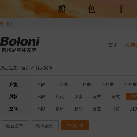
北京
首页
经典
所在位置／
首页
／
优秀案例
户型：
不限
一居室
二居室
三居室
四居室
风格：
不限
现代
原木
欧式
美式
法
空间：
不限
客厅
餐厅
卧室
书房
厨
面积排序
最新发布
热点案例