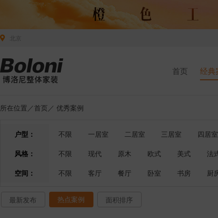
北京
首页
经典
所在位置／
首页
／
优秀案例
户型：
不限
一居室
二居室
三居室
四居室
风格：
不限
现代
原木
欧式
美式
法
空间：
不限
客厅
餐厅
卧室
书房
厨
热点案例
最新发布
面积排序