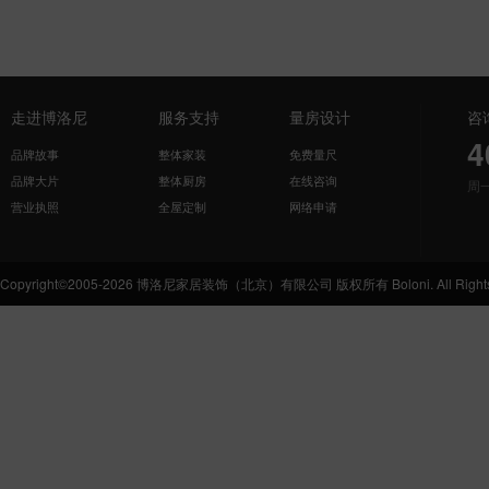
走进博洛尼
服务支持
量房设计
咨
4
品牌故事
整体家装
免费量尺
品牌大片
整体厨房
在线咨询
周
营业执照
全屋定制
网络申请
Copyright©2005-2026 博洛尼家居装饰（北京）有限公司 版权所有 Boloni. All Rights 