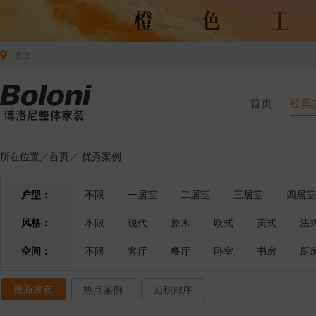
北京
首页
经典
所在位置／
首页
／
优秀案例
户型：
不限
一居室
二居室
三居室
四居室
风格：
不限
现代
原木
欧式
美式
法
空间：
不限
客厅
餐厅
卧室
书房
厨
最新发布
热点案例
面积排序