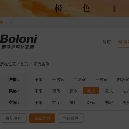
北京
首页
经典
所在位置／
首页
／
优秀案例
户型：
不限
一居室
二居室
三居室
四居室
风格：
不限
现代
原木
欧式
美式
法
空间：
不限
客厅
餐厅
卧室
书房
厨
热点案例
最新发布
面积排序