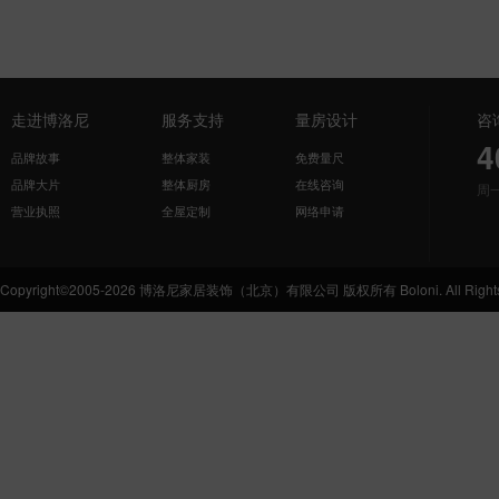
走进博洛尼
服务支持
量房设计
咨
4
品牌故事
整体家装
免费量尺
品牌大片
整体厨房
在线咨询
周
营业执照
全屋定制
网络申请
Copyright©2005-2026 博洛尼家居装饰（北京）有限公司 版权所有 Boloni. All Rights 