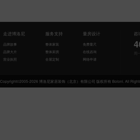
走进博洛尼
服务支持
量房设计
咨
4
品牌故事
整体家装
免费量尺
品牌大片
整体厨房
在线咨询
周
营业执照
全屋定制
网络申请
Copyright©2005-2026 博洛尼家居装饰（北京）有限公司 版权所有 Boloni. All Rights 