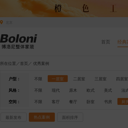
北京
首页
经典
所在位置／
首页
／
优秀案例
户型：
不限
一居室
二居室
三居室
四居室
风格：
不限
现代
原木
欧式
美式
法
空间：
不限
客厅
餐厅
卧室
书房
厨
热点案例
最新发布
面积排序