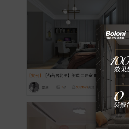
【案例】
【芍药居北里】美式 二居室 80㎡
贾朋
7
张
3333099
浏览
这样装修多少钱?