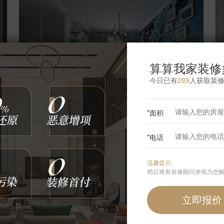
算算我家装修
今日已有
289
人获取装
*面积
【案例】
【融泽家园】美式 二居室 70㎡
【
*电话
李铭
6
张
3173903
浏览
这样装修多少钱?
温馨提示:
稍后将有装修顾问来电为您