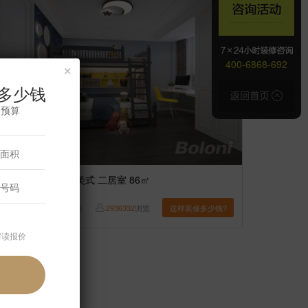
×
400-6868-692
多少钱
修预算
案例】
【橡树湾】美式 二居室 86㎡
王黎明
6
张
2936332
浏览
这样装修多少钱?
解读报价