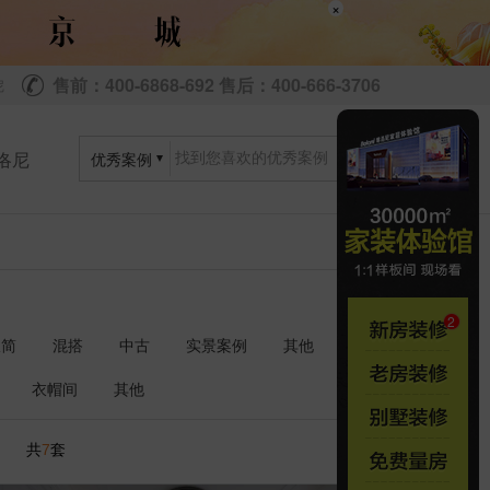
×
售前：400-6868-692 售后：400-666-3706
尼
洛尼
优秀案例
极简
混搭
中古
实景案例
其他
衣帽间
其他
共
套
7
1