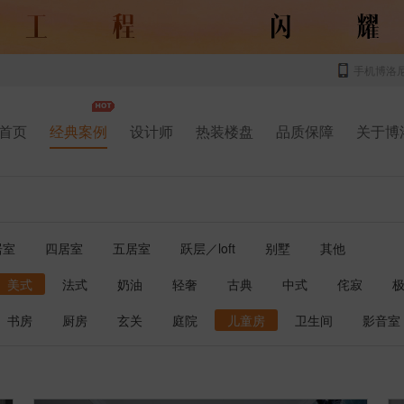
手机博洛
首页
经典案例
设计师
热装楼盘
品质保障
关于博
居室
四居室
五居室
跃层／loft
别墅
其他
美式
法式
奶油
轻奢
古典
中式
侘寂
书房
厨房
玄关
庭院
儿童房
卫生间
影音室