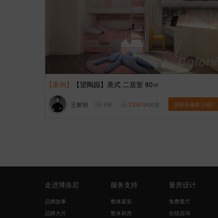
【案例】
【望陶园】美式 二居室 80㎡
王黎明
6
张
2306766
浏览
这样装修多少钱?
走进博洛尼
服务支持
量房设计
品牌故事
整体家装
免费量尺
品牌大片
整体厨房
在线咨询