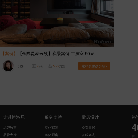
【案例】
【金隅昆泰云筑】实景案例 二居室 90㎡
孟璐
6
张
550
浏览
这样装修多少钱?
走进博洛尼
服务支持
量房设计
咨
4
品牌故事
整体家装
免费量尺
品牌大片
整体厨房
在线咨询
周