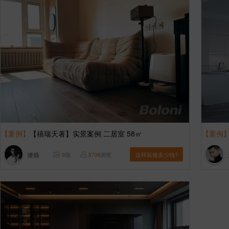
【案例】
【禧瑞天著】实景案例 二居室 58㎡
【案例
谭烁
6
张
3708
浏览
这样装修多少钱?