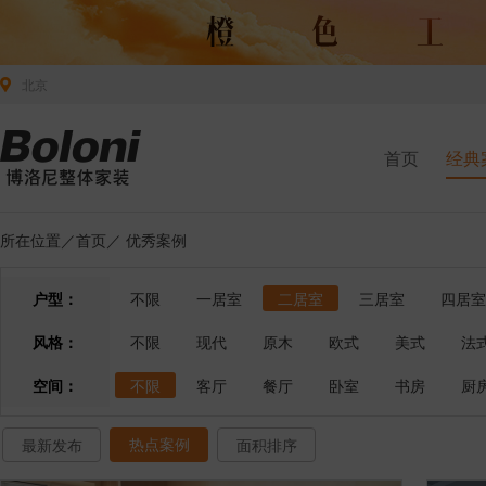
北京
首页
经典
所在位置／
首页
／
优秀案例
户型：
不限
一居室
二居室
三居室
四居室
风格：
不限
现代
原木
欧式
美式
法
空间：
不限
客厅
餐厅
卧室
书房
厨
热点案例
最新发布
面积排序