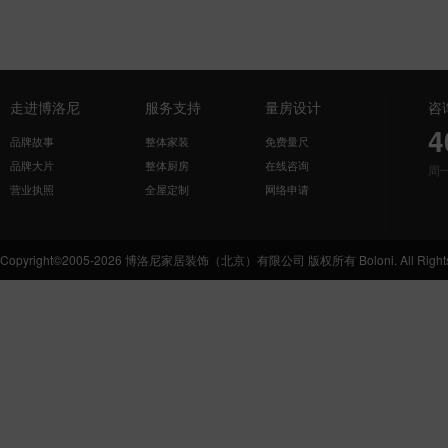
走进博洛尼
服务支持
量房设计
咨
4
品牌故事
整体家装
免费量尺
品牌大片
整体厨房
在线咨询
周
营业执照
全屋定制
网络申请
Copyright©2005-2026 博洛尼家居装饰（北京）有限公司 版权所有 Boloni. All Rights 