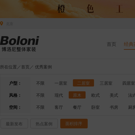
北京
首页
经典
所在位置／
首页
／
优秀案例
户型：
不限
一居室
二居室
三居室
四居室
风格：
不限
现代
原木
欧式
美式
法
空间：
不限
客厅
餐厅
卧室
书房
厨
面积排序
最新发布
热点案例