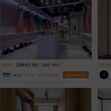
【案例】
【国奥村】现代 二居室 180㎡
【案例
博洛尼
5
张
1589294
浏览
这样装修多少钱?