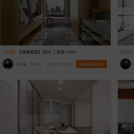
【案例】
【博雅西园】现代 二居室 110㎡
【案例
于自奇
9
张
3655773
浏览
这样装修多少钱?