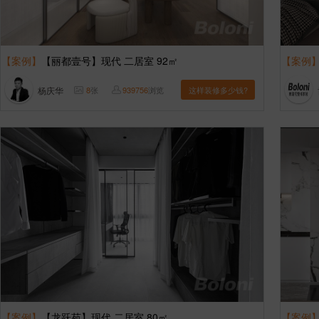
【案例】
【丽都壹号】现代 二居室 92㎡
【案例
杨庆华
8
张
939756
浏览
这样装修多少钱?
【案例】
【龙跃苑】现代 二居室 80㎡
【案例