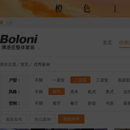
北京
首页
经典
所在位置／
首页
／
优秀案例
户型：
不限
一居室
二居室
三居室
四居室
风格：
不限
现代
原木
欧式
美式
法
空间：
不限
客厅
餐厅
卧室
书房
厨
面积排序
最新发布
热点案例