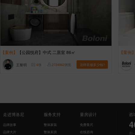
【案例】
【公园悦府】中式 二居室 86㎡
【案例
王黎明
6
张
2724962
浏览
这样装修多少钱?
走进博洛尼
服务支持
量房设计
咨
4
品牌故事
整体家装
免费量尺
品牌大片
整体厨房
在线咨询
周