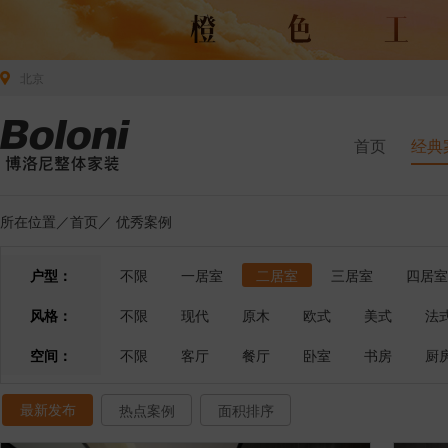
北京
首页
经典
所在位置／
首页
／
优秀案例
户型：
不限
一居室
二居室
三居室
四居室
风格：
不限
现代
原木
欧式
美式
法
空间：
不限
客厅
餐厅
卧室
书房
厨
最新发布
热点案例
面积排序