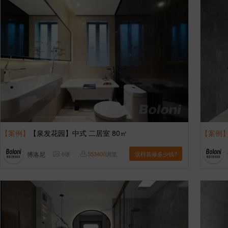
【案例】
【泉发花园】中式 二居室 80㎡
【案例
博洛尼
6
张
553400
浏览
这样装修多少钱?