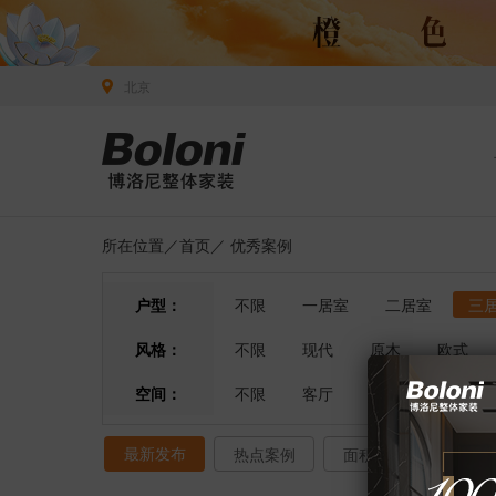
北京
所在位置／
首页
／
优秀案例
户型：
不限
一居室
二居室
三
风格：
不限
现代
原木
欧式
空间：
不限
客厅
餐厅
卧室
最新发布
热点案例
面积排序