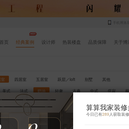
手机博洛
首页
经典案例
设计师
热装楼盘
品质保障
关于博
居室
四居室
五居室
跃层／loft
别墅
其他
美式
法式
奶油
轻奢
古典
中式
侘寂
书房
厨房
玄关
庭院
儿童房
卫生间
影音室
算算我家装修
今日已有
289
人获取装