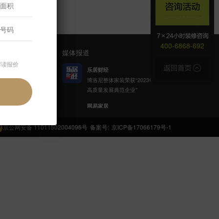
400-6868-692
媒体报道
解读报价
乐居财经
博洛尼整体家装荣获“2023年家居
高质量发展典范企业”
官方公众号
网易家居
博洛尼携手网易公益发起「健康
呼吸计划」
京公网安备 11011502004096号
备案号:
京ICP备17066179号-1
新浪家居
博洛尼整体家装顾克荣获「2022
(第八届)中国家居杰出人物」称
号