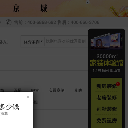
×
售前：400-6868-692 售后：400-666-3706
尼
洛尼
优秀案例
极简
混搭
中古
实景案例
其他
×
衣帽间
其他
多少钱
修预算
共
套
0
0