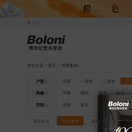
北京
所在位置／
首页
／
优秀案例
户型：
不限
一居室
二居室
三
风格：
不限
现代
原木
欧式
空间：
不限
客厅
餐厅
卧室
热点案例
最新发布
面积排序