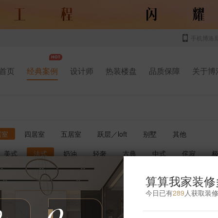
手机博洛
首页
经典案例
设计师
热装楼盘
品质保障
关于博
居室
四居室
五居室
跃层／loft
别墅
其他
美式
法式
奶油
轻奢
古典
中式
侘寂
书房
厨房
玄关
庭院
儿童房
卫生间
影音室
算算我家装修
今日已有
289
人获取装