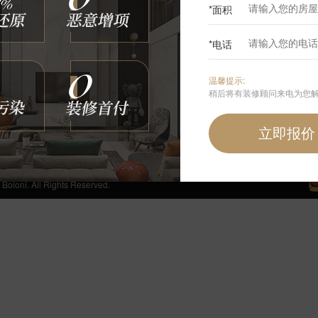
*面积
0
*电话
咨询我们
温馨提示:
400-6868-692
稍后将有装修顾问来电为您
周一至周日 24小时免费服务热线
手机端首页
 All Rights Reserved.