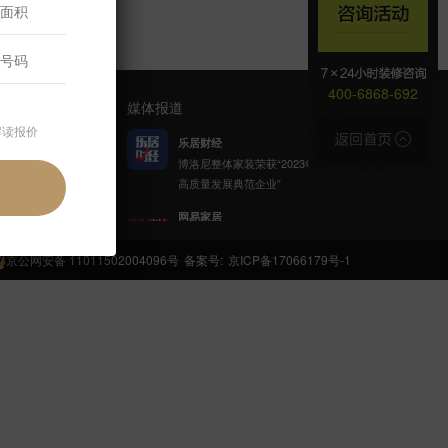
400-6868-692
媒体报道
解读报价
乐居财经
博洛尼整体家装荣获“2023年家居
高质量发展典范企业”
官方公众号
网易家居
博洛尼携手网易公益发起「健康
呼吸计划」
京公网安备 11011502004096号
备案号:
京ICP备17066179号-1
新浪家居
博洛尼整体家装顾克荣获「2022
(第八届)中国家居杰出人物」称
号