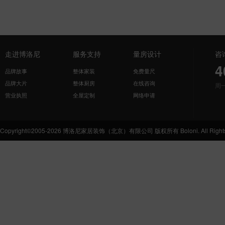
走进博洛尼
服务支持
量房设计
咨
4
品牌故事
整体家装
免费量尺
品牌大片
整体厨房
在线咨询
周
营业执照
全屋定制
网络申请
Copyright©2005-2026 博洛尼家居装饰（北京）有限公司 版权所有 Boloni. All Rights 