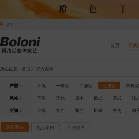
北京
首页
经典
所在位置／
首页
／
优秀案例
户型：
不限
一居室
二居室
三居室
四居室
风格：
不限
现代
原木
欧式
美式
法
空间：
不限
客厅
餐厅
卧室
书房
厨
最新发布
热点案例
面积排序