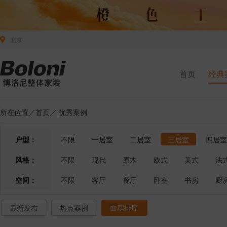
北京
首页
经典
所在位置／
首页
／
优秀案例
户型：
不限
一居室
二居室
三居室
四居室
风格：
不限
现代
原木
欧式
美式
法
空间：
不限
客厅
餐厅
卧室
书房
厨
面积排序
最新发布
热点案例