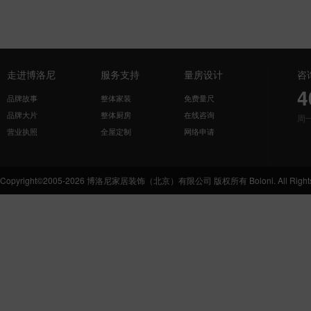
走进博洛尼
服务支持
量房设计
咨
4
品牌故事
整体家装
免费量尺
品牌大片
整体厨房
在线咨询
周
营业执照
全屋定制
网络申请
Copyright©2005-2026 博洛尼家居装饰（北京）有限公司 版权所有 Boloni. All Rights 