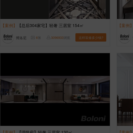
【案例】
【总后304家宅】轻奢 三居室 154㎡
【案例
博洛尼
6
张
3096933
浏览
这样装修多少钱?
【案例】
【璟悦府】轻奢 三居室 130㎡
【案例