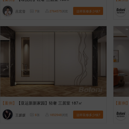
吕宏音
7
张
2764575
浏览
这样装修多少钱?
【案例】
【亚运新新家园】轻奢 三居室 187㎡
【案例
王媛媛
6
张
1852948
浏览
这样装修多少钱?