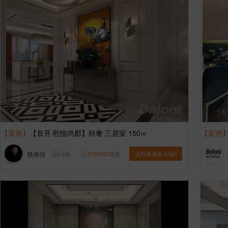
【案例】
【首开·熙悦尚郡】轻奢 三居室 150㎡
【案例
魏勇强
6
张
3764582
浏览
这样装修多少钱?