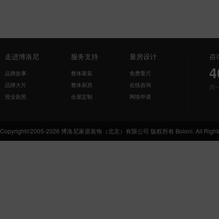
走进博洛尼
服务支持
量房设计
咨
4
品牌故事
整体家装
免费量尺
品牌大片
整体厨房
在线咨询
周
营业执照
全屋定制
网络申请
Copyright©2005-2026 博洛尼家居装饰（北京）有限公司 版权所有 Boloni. All Rights 