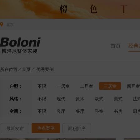
北京
首页
经典
所在位置／
首页
／
优秀案例
户型：
不限
一居室
二居室
三居室
四居室
风格：
不限
现代
原木
欧式
美式
法
空间：
不限
客厅
餐厅
卧室
书房
厨
热点案例
最新发布
面积排序