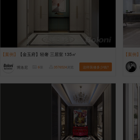
【案例】
【金玉府】轻奢 三居室 135㎡
【案例
博洛尼
6
张
3576524
浏览
这样装修多少钱?