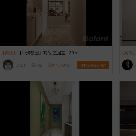
【案例】
【中海馥园】其他 三居室 130㎡
【案例
吕宏音
7
张
811688
浏览
这样装修多少钱?