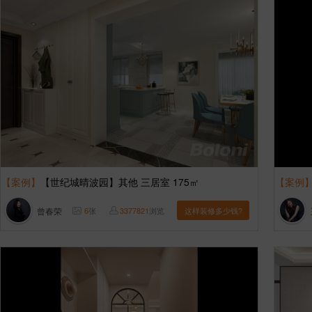
【案例】
【世纪城晴波园】其他 三居室 175㎡
【案例
曾春荣
6
张
3377821
浏览
这样装修多少钱?