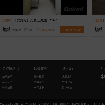
【案例】
【龙腾苑】其他 三居室 120㎡
【案例
博洛尼
6
张
3386373
浏览
这样装修多少钱?
走进博洛尼
服务支持
量房设计
咨
4
品牌故事
整体家装
免费量尺
品牌大片
整体厨房
在线咨询
周
营业执照
全屋定制
网络申请
Copyright©2005-2026 博洛尼家居装饰（北京）有限公司 版权所有 Boloni. All Rights 