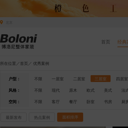
北京
首页
经典
所在位置／
首页
／
优秀案例
户型：
不限
一居室
二居室
三居室
四居室
风格：
不限
现代
原木
欧式
美式
法
空间：
不限
客厅
餐厅
卧室
书房
厨
面积排序
最新发布
热点案例