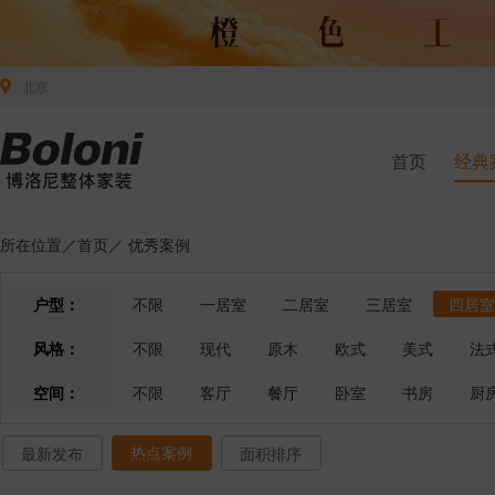
北京
首页
经典
所在位置／
首页
／
优秀案例
户型：
不限
一居室
二居室
三居室
四居室
风格：
不限
现代
原木
欧式
美式
法
空间：
不限
客厅
餐厅
卧室
书房
厨
热点案例
最新发布
面积排序