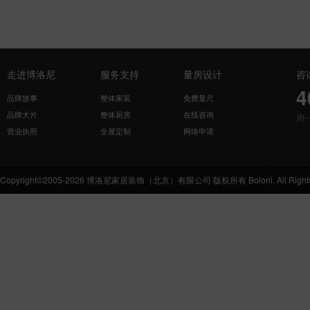
走进博洛尼
服务支持
量房设计
咨
4
品牌故事
整体家装
免费量尺
品牌大片
整体厨房
在线咨询
周
营业执照
全屋定制
网络申请
Copyright©2005-2026 博洛尼家居装饰（北京）有限公司 版权所有 Boloni. All Rights 