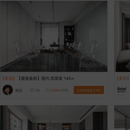
【案例】
【鹿港嘉苑】现代 四居室 143㎡
【案例
顾浩
9
张
1639647
浏览
这样装修多少钱?