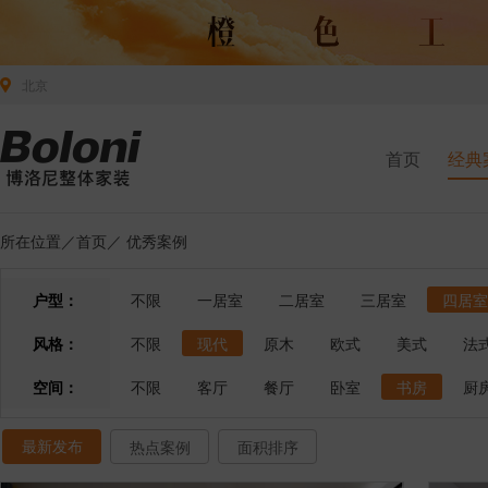
北京
首页
经典
所在位置／
首页
／
优秀案例
户型：
不限
一居室
二居室
三居室
四居室
风格：
不限
现代
原木
欧式
美式
法
空间：
不限
客厅
餐厅
卧室
书房
厨
最新发布
热点案例
面积排序