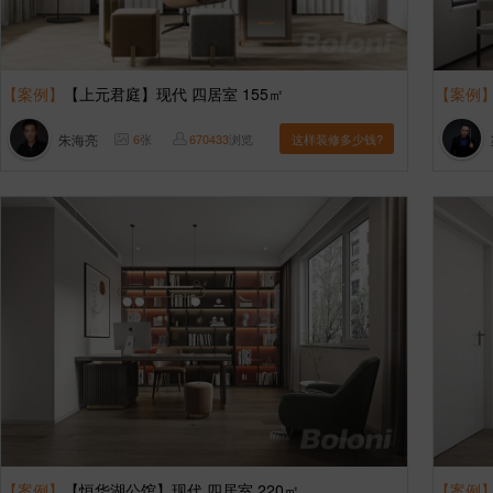
【案例】
【上元君庭】现代 四居室 155㎡
【案例
朱海亮
6
张
670433
浏览
这样装修多少钱?
【案例】
【恒华湖公馆】现代 四居室 220㎡
【案例