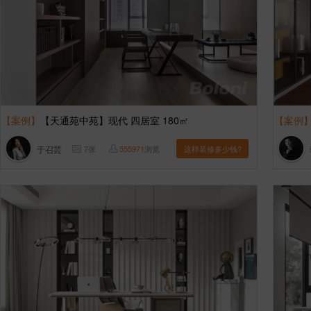
【案例】
【天通苑中苑】现代 四居室 180㎡
【案例
于召芸
7
张
555971
浏览
这样装修多少钱?