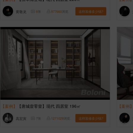
黄敬龙
6
张
977660
浏览
这样装修多少钱?
【案例】
【唐城壹零壹】现代 四居室 196㎡
【案例
高宏寅
7
张
1271029
浏览
这样装修多少钱?