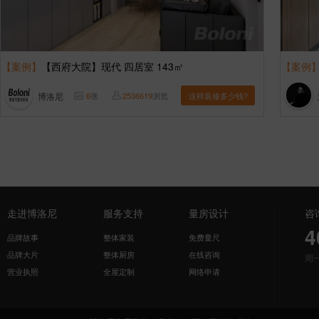
【案例】
【西府大院】现代 四居室 143㎡
【案例
博洛尼
6
张
2536619
浏览
这样装修多少钱?
走进博洛尼
服务支持
量房设计
咨
4
品牌故事
整体家装
免费量尺
品牌大片
整体厨房
在线咨询
周
营业执照
全屋定制
网络申请