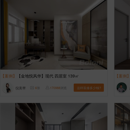
【案例】
【金地悦风华】现代 四居室 139㎡
【案例
倪美苹
6
张
170988
浏览
这样装修多少钱?