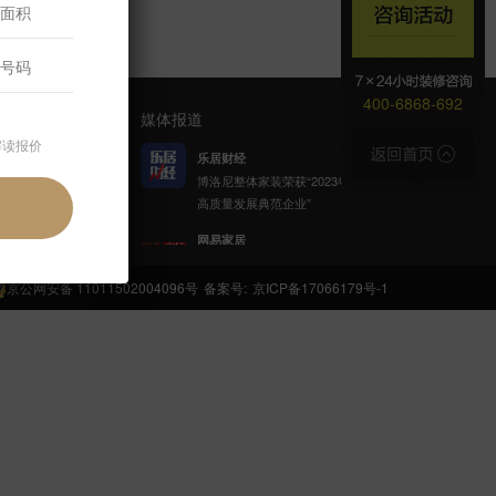
400-6868-692
媒体报道
解读报价
乐居财经
博洛尼整体家装荣获“2023年家居
高质量发展典范企业”
官方公众号
网易家居
博洛尼携手网易公益发起「健康
呼吸计划」
京公网安备 11011502004096号
备案号:
京ICP备17066179号-1
新浪家居
博洛尼整体家装顾克荣获「2022
(第八届)中国家居杰出人物」称
号