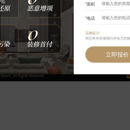
*面积
0
*电话
咨询我们
温馨提示:
400-6868-692
稍后将有装修顾问来电为您
周一至周日 24小时免费服务热线
手机端首页
 All Rights Reserved.