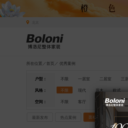
北京
所在位置／
首页
／
优秀案例
户型：
不限
一居室
二居室
三
风格：
不限
现代
原木
欧式
空间：
不限
客厅
餐厅
卧室
面积排序
最新发布
热点案例