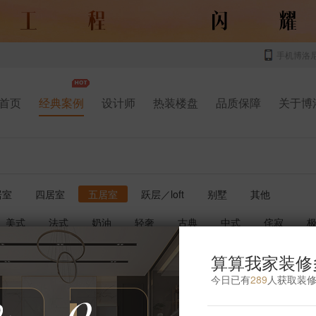
手机博洛
首页
经典案例
设计师
热装楼盘
品质保障
关于博
居室
四居室
五居室
跃层／loft
别墅
其他
美式
法式
奶油
轻奢
古典
中式
侘寂
书房
厨房
玄关
庭院
儿童房
卫生间
影音室
算算我家装修
今日已有
289
人获取装