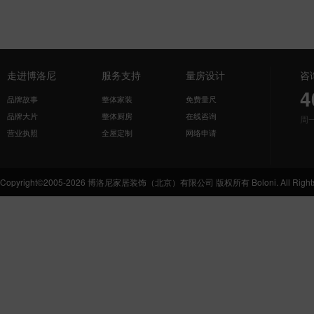
走进博洛尼
服务支持
量房设计
咨
4
品牌故事
整体家装
免费量尺
品牌大片
整体厨房
在线咨询
周
营业执照
全屋定制
网络申请
Copyright©2005-2026 博洛尼家居装饰（北京）有限公司 版权所有 Boloni. All Rights 