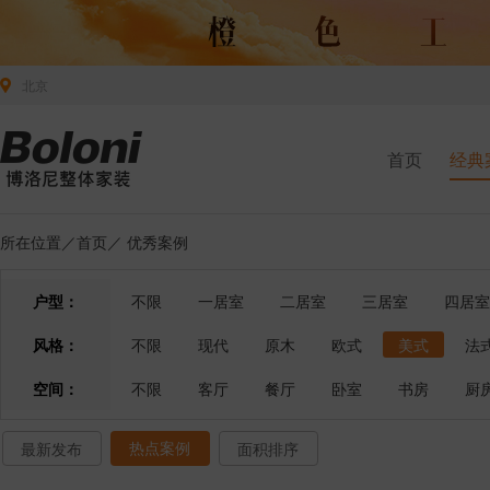
北京
首页
经典
所在位置／
首页
／
优秀案例
户型：
不限
一居室
二居室
三居室
四居室
风格：
不限
现代
原木
欧式
美式
法
空间：
不限
客厅
餐厅
卧室
书房
厨
热点案例
最新发布
面积排序