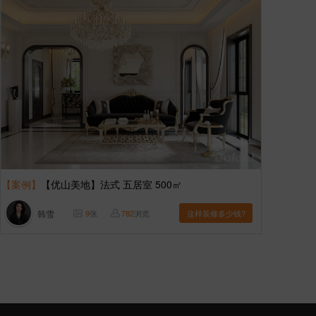
【案例】
【优山美地】法式 五居室 500㎡
韩雪
9
张
782
浏览
这样装修多少钱?