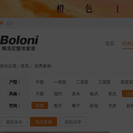
北京
首页
经典
所在位置／
首页
／
优秀案例
户型：
不限
一居室
二居室
三居室
四居室
风格：
不限
现代
原木
欧式
美式
法
空间：
不限
客厅
餐厅
卧室
书房
厨
热点案例
最新发布
面积排序