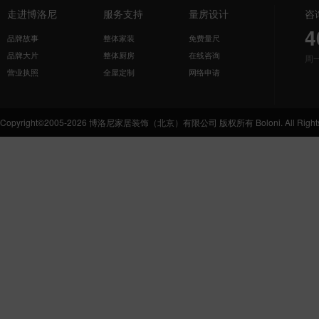
走进博洛尼
服务支持
量房设计
咨
4
品牌故事
整体家装
免费量尺
品牌大片
整体厨房
在线咨询
周
营业执照
全屋定制
网络申请
Copyright©2005-2026 博洛尼家居装饰（北京）有限公司 版权所有 Boloni. All Rights 