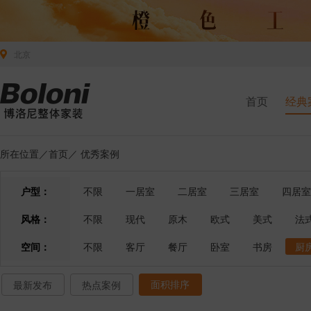
北京
首页
经典
所在位置／
首页
／
优秀案例
户型：
不限
一居室
二居室
三居室
四居室
风格：
不限
现代
原木
欧式
美式
法
空间：
不限
客厅
餐厅
卧室
书房
厨
面积排序
最新发布
热点案例