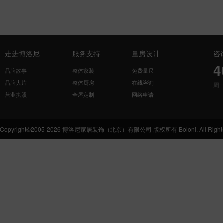
走进博洛尼
服务支持
量房设计
咨
4
品牌故事
整体家装
免费量尺
品牌大片
整体厨房
在线咨询
周
营业执照
全屋定制
网络申请
Copyright©2005-2026 博洛尼家居装饰（北京）有限公司 版权所有 Boloni. All Rights 