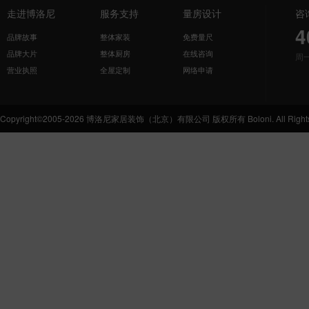
走进博洛尼
服务支持
量房设计
咨
4
品牌故事
整体家装
免费量尺
品牌大片
整体厨房
在线咨询
周
营业执照
全屋定制
网络申请
Copyright©2005-2026 博洛尼家居装饰（北京）有限公司 版权所有 Boloni. All Rights 