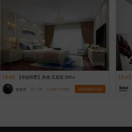
【案例】
【华远和墅】其他 五居室 295㎡
【案例
曾春荣
10
张
3361150
浏览
这样装修多少钱?