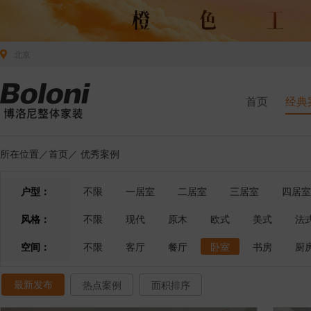
北京
首页
经典
所在位置／
首页
／
优秀案例
户型：
不限
一居室
二居室
三居室
四居室
风格：
不限
现代
原木
欧式
美式
法
空间：
不限
客厅
餐厅
卧室
书房
厨
最新发布
热点案例
面积排序