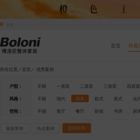
北京
首页
经典
所在位置／
首页
／
优秀案例
户型：
不限
一居室
二居室
三居室
四居室
风格：
不限
现代
原木
欧式
美式
法
空间：
不限
客厅
餐厅
卧室
书房
厨
面积排序
最新发布
热点案例