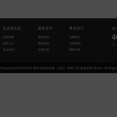
走进博洛尼
服务支持
量房设计
咨
4
品牌故事
整体家装
免费量尺
品牌大片
整体厨房
在线咨询
周
营业执照
全屋定制
网络申请
Copyright©2005-2026 博洛尼家居装饰（北京）有限公司 版权所有 Boloni. All Rights 