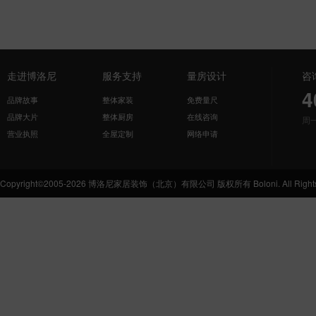
走进博洛尼
服务支持
量房设计
咨
4
品牌故事
整体家装
免费量尺
品牌大片
整体厨房
在线咨询
周
营业执照
全屋定制
网络申请
Copyright©2005-2026 博洛尼家居装饰（北京）有限公司 版权所有 Boloni. All Rights 