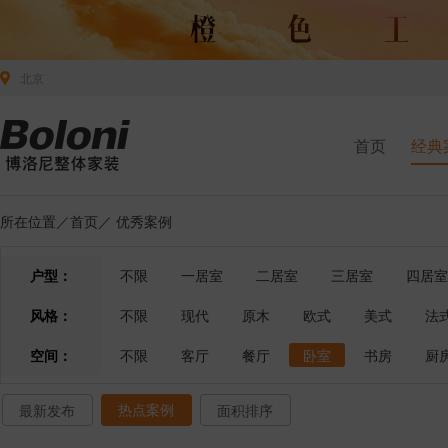
北京
首页
经典
所在位置／
首页
／
优秀案例
户型：
不限
一居室
二居室
三居室
四居室
风格：
不限
现代
原木
欧式
美式
法
空间：
不限
客厅
餐厅
卧室
书房
厨
热点案例
最新发布
面积排序