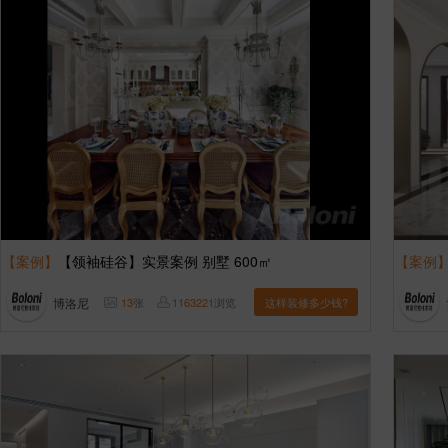
【案例】
【领袖硅谷】实景案例 别墅 600㎡
【案例
博洛尼
13
张
1163221
浏览
这样装修多少钱?