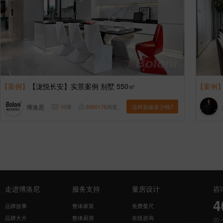
【案例】
【泷悦长安】实景案例 别墅 550㎡
【案例
博洛尼
10
张
3060178
浏览
这样装修多少钱?
走进博洛尼
服务支持
量房设计
咨
4
品牌故事
整体家装
免费量尺
品牌大片
整体厨房
在线咨询
周