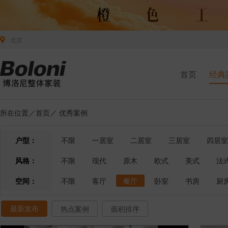
北京
首页
经典
所在位置／
首页
／
优秀案例
户型：
不限
一居室
二居室
三居室
四居室
风格：
不限
现代
原木
欧式
美式
法
空间：
不限
客厅
餐厅
卧室
书房
厨
最新发布
热点案例
面积排序