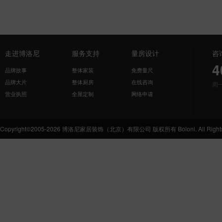
走进博洛尼
服务支持
量房设计
咨
4
品牌故事
整体家装
免费量尺
品牌大片
整体厨房
在线咨询
周
营业执照
全屋定制
网络申请
Copyright©2005-2026 博洛尼家居装饰（北京）有限公司 版权所有 Boloni. All Rights 