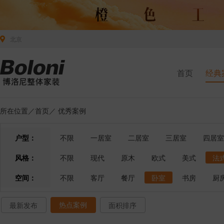
北京
首页
经典
所在位置／
首页
／
优秀案例
户型：
不限
一居室
二居室
三居室
四居室
风格：
不限
现代
原木
欧式
美式
法
空间：
不限
客厅
餐厅
卧室
书房
厨
热点案例
最新发布
面积排序