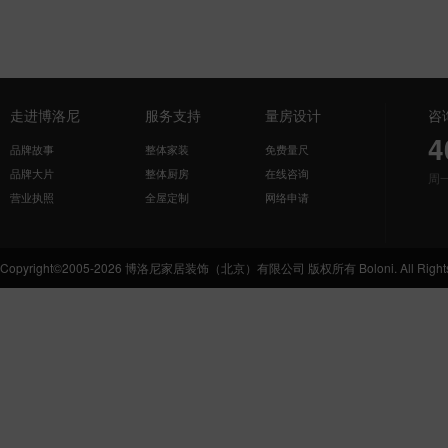
走进博洛尼
服务支持
量房设计
咨
4
品牌故事
整体家装
免费量尺
品牌大片
整体厨房
在线咨询
周
营业执照
全屋定制
网络申请
Copyright©2005-2026 博洛尼家居装饰（北京）有限公司 版权所有 Boloni. All Rights 