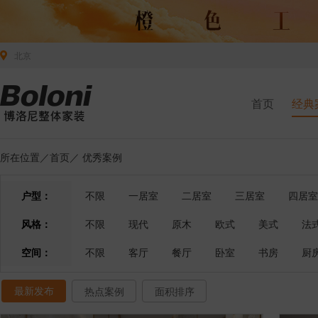
北京
首页
经典
所在位置／
首页
／
优秀案例
户型：
不限
一居室
二居室
三居室
四居室
风格：
不限
现代
原木
欧式
美式
法
空间：
不限
客厅
餐厅
卧室
书房
厨
最新发布
热点案例
面积排序