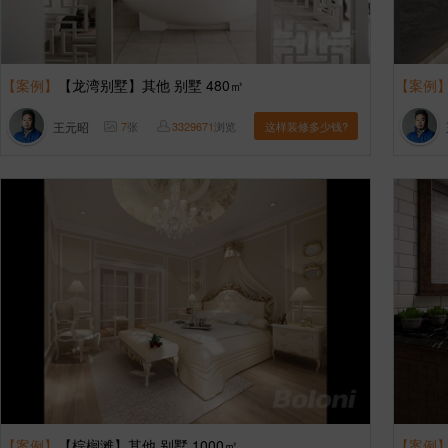
【案例】
【龙湾别墅】其他 别墅 480㎡
【案例
王元昭
7
张
3329671
浏览
这样装修多少钱?
【案例】
【棕榈滩】其他 别墅 1000㎡
【案例