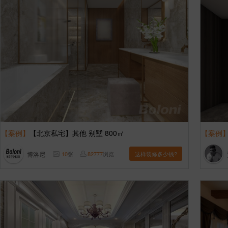
【案例】
【北京私宅】其他 别墅 800㎡
【案例
博洛尼
10
张
82777
浏览
这样装修多少钱?