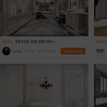
【案例】
【香水城】其他 别墅 550㎡
【案例
张学伟-
12
张
3081721
浏览
这样装修多少钱?