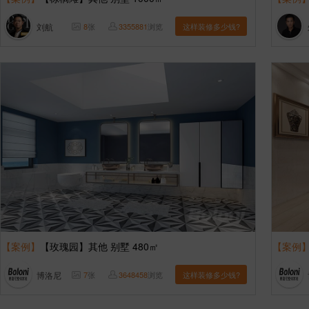
刘航
8
张
3355881
浏览
这样装修多少钱?
【案例】
【玫瑰园】其他 别墅 480㎡
【案例
博洛尼
7
张
3648458
浏览
这样装修多少钱?